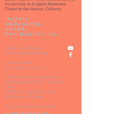
los servicios en la Iglesia Maranatha
Chapel en San Marcos, California.
Iglesia
Maranatha
Chapel
San MARCOS, CA
Pastor Kenny Montalvo
sanmarcos@imchapel.org
Lunes a Viernes
de 10:00 am. a 5:00 pm.
Nos reunimos en las instalaciones
de la iglesia Rise Church, antes The
Oaks
1915 N. Twin Oaks Valley Road
San Marcos, CA 92069
Escucha, descarga, suscríbete:
Contáctanos